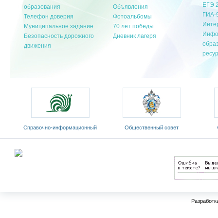
ЕГЭ 
образования
Объявления
ГИА-
Телефон доверия
Фотоальбомы
Инте
Муниципальное задание
70 лет победы
Инфо
Безопасность дорожного
Дневник лагеря
обра
движения
ресу
Cправочно-информационный
Общественный совет
портал «Русский язык»
Министерства образования и
«Ро
оды
науки РФ
Разработк