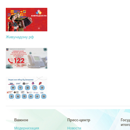
Живунадону.рф
Важное
Пресс-центр
Госу
итог
Модернизация
Новости