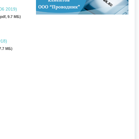
06 2019)
(pdf, 9.7 MБ)
018)
 7.7 MБ)