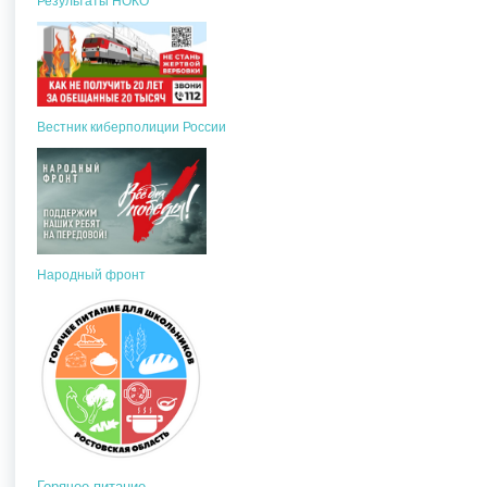
Результаты НОКО
Вестник киберполиции России
Народный фронт
Горячее питание