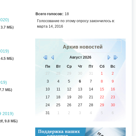
Всего голосов:
: 18
2020)
Голосование по этому опросу закончилось в:
марта 14, 2016
, 3.7 MБ)
Архив новостей
2019)
Август
2026
, 4.5 MБ)
Пн
Вт
Ср
Чт
Пт
Сб
Вс
27
28
29
30
31
1
2
3
4
5
6
7
8
9
019)
10
11
12
13
14
15
16
 7.7 MБ)
17
18
19
20
21
22
23
24
25
26
27
28
29
30
31
1
2
3
4
5
6
9 2019)
df, 9.8 MБ)