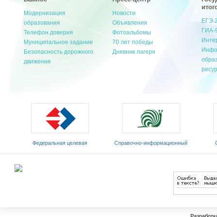
итог
Модернизация
Новости
ЕГЭ 
образования
Объявления
ГИА-
Телефон доверия
Фотоальбомы
Инте
Муниципальное задание
70 лет победы
Инфо
Безопасность дорожного
Дневник лагеря
обра
движения
ресу
Федеральная целевая
Cправочно-информационный
программа развития
портал «Русский язык»
Мин
образования на 2011-2015 годы
Разработк