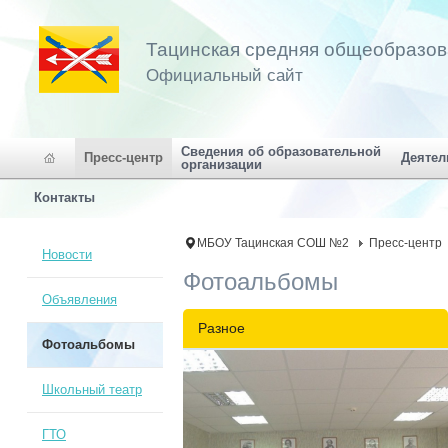
Тацинская средняя общеобразо
Официальный сайт
Сведения об образовательной
Пресс-центр
Деятел
организации
Контакты
МБОУ Тацинская СОШ №2
Пресс-центр
Новости
Фотоальбомы
Объявления
Разное
Фотоальбомы
Школьный театр
ГТО