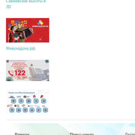
Самбекские высоты в
3D
Живунадону.рф
Важное
Пресс-центр
Госу