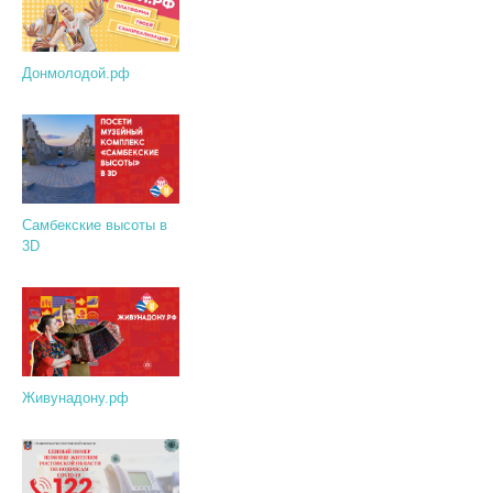
Донмолодой.рф
Самбекские высоты в
3D
Живунадону.рф