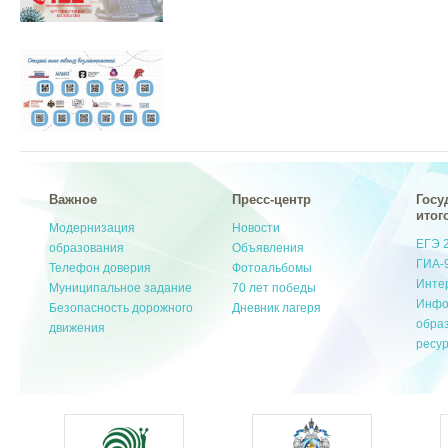
Важное
Пресс-центр
Госу
итог
Модернизация
Новости
ЕГЭ 
образования
Объявления
ГИА-
Телефон доверия
Фотоальбомы
Инте
Муниципальное задание
70 лет победы
Инфо
Безопасность дорожного
Дневник лагеря
обра
движения
ресу