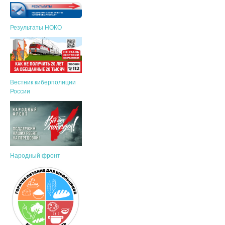
Результаты НОКО
Вестник киберполиции
России
Народный фронт