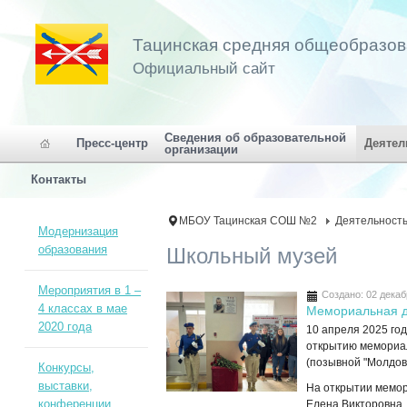
Тацинская средняя общеобразо
Официальный сайт
Сведения об образовательной
Пресс-центр
Деятел
организации
Контакты
МБОУ Тацинская СОШ №2
Деятельност
Модернизация
образования
Школьный музей
Мероприятия в 1 –
Создано: 02 декаб
4 классах в мае
Мемориальная д
2020 года
10 апреля 2025 го
открытию мемориал
(позывной "Молдов
Конкурсы,
выставки,
На открытии мемор
конференции,
Елена Викторовна,