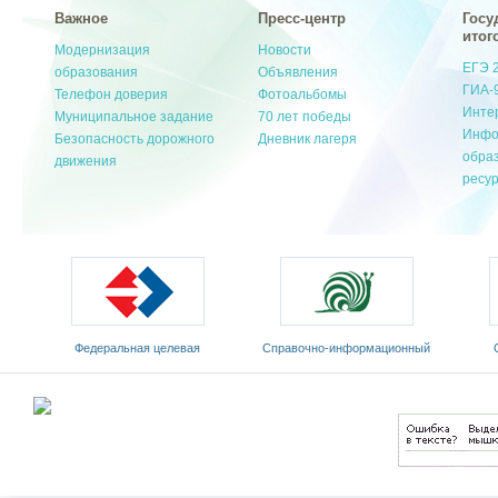
Важное
Пресс-центр
Госу
итог
Модернизация
Новости
ЕГЭ 
образования
Объявления
ГИА-
Телефон доверия
Фотоальбомы
Инте
Муниципальное задание
70 лет победы
Инфо
Безопасность дорожного
Дневник лагеря
обра
движения
ресу
Федеральная целевая
Cправочно-информационный
программа развития
портал «Русский язык»
Мин
образования на 2011-2015 годы