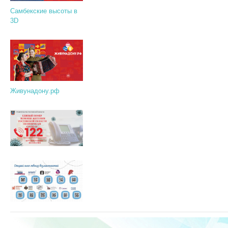
Самбекские высоты в
3D
Живунадону.рф