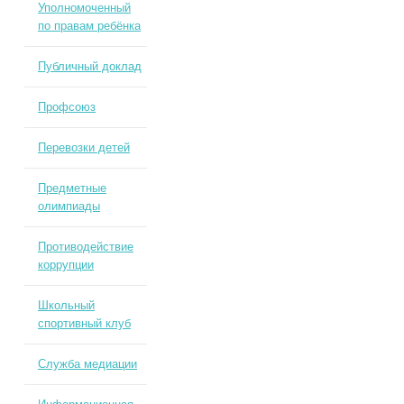
Уполномоченный
по правам ребёнка
Публичный доклад
Профсоюз
Перевозки детей
Предметные
олимпиады
Противодействие
коррупции
Школьный
спортивный клуб
Служба медиации