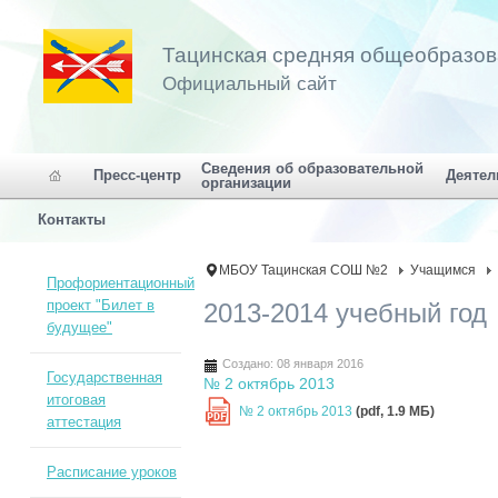
Тацинская средняя общеобразо
Официальный сайт
Сведения об образовательной
Пресс-центр
Деятел
организации
Контакты
МБОУ Тацинская СОШ №2
Учащимся
Профориентационный
проект "Билет в
2013-2014 учебный год
будущее"
Создано: 08 января 2016
Государственная
№ 2 октябрь 2013
итоговая
№ 2 октябрь 2013
(pdf, 1.9 MБ)
PDF
аттестация
Расписание уроков