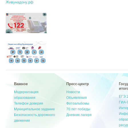
Живунадону.рф
Важное
Пресс-центр
Госу
итог
Модернизация
Новости
ЕГЭ 
образования
Объявления
ГИА-
Телефон доверия
Фотоальбомы
Инте
Муниципальное задание
70 лет победы
Инфо
Безопасность дорожного
Дневник лагеря
обра
движения
ресу