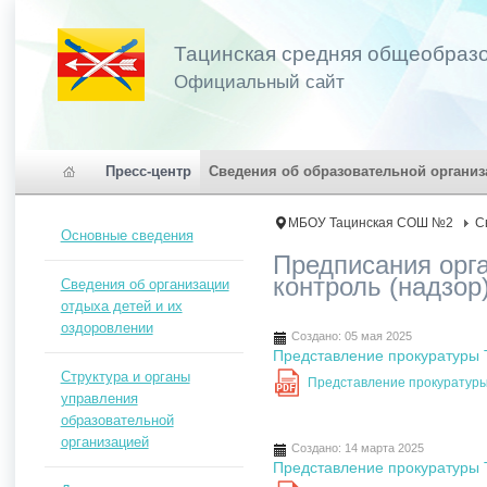
Тацинская средняя общеобраз
Официальный сайт
Пресс-центр
Сведения об образовательной организ
МБОУ Тацинская СОШ №2
С
Основные сведения
Предписания орг
контроль (надзор
Сведения об организации
отдыха детей и их
оздоровлении
Создано: 05 мая 2025
Представление прокуратуры Т
Структура и органы
Представление прокуратуры 
PDF
управления
образовательной
организацией
Создано: 14 марта 2025
Представление прокуратуры Т