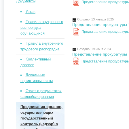
Документы
Представление прокуратуры
PDF
Устав
Создано: 13 января 2025
Правила внутреннего
Представление прокуратуры Т
распорядка
Представление прокуратуры 
обучающихся
PDF
Правила внутреннего
трудового распорядка
Создано: 19 июня 2024
Представление прокуратуры Т
Коллективный
Представление прокуратуры
PDF
договор
Локальные
нормативные акты
Отчет о результатах
самообследования
Предписания органов,
осуществляющих
государственный
контроль (надзор) в