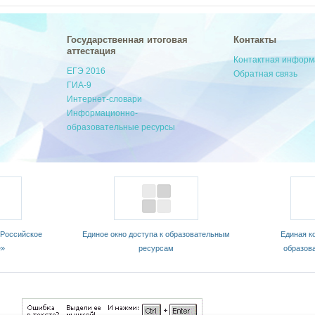
Государственная итоговая
Контакты
аттестация
Контактная инфор
ЕГЭ 2016
Обратная связь
ГИА-9
Интернет-словари
Информационно-
образовательные ресурсы
«Российское
Единое окно доступа к образовательным
Единая к
е»
ресурсам
образов