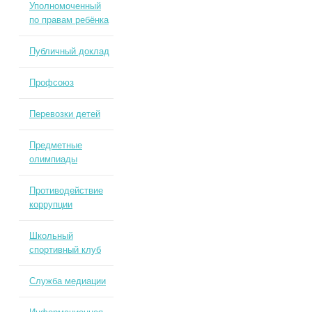
Уполномоченный
по правам ребёнка
Публичный доклад
Профсоюз
Перевозки детей
Предметные
олимпиады
Противодействие
коррупции
Школьный
спортивный клуб
Служба медиации