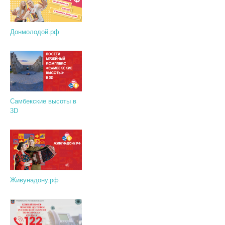
Донмолодой.рф
Самбекские высоты в
3D
Живунадону.рф