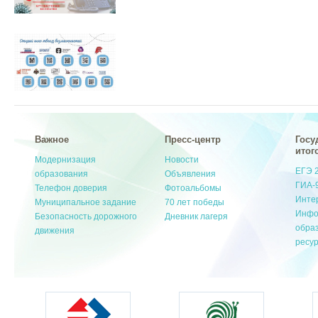
Важное
Пресс-центр
Госу
итог
Модернизация
Новости
ЕГЭ 
образования
Объявления
ГИА-
Телефон доверия
Фотоальбомы
Инте
Муниципальное задание
70 лет победы
Инфо
Безопасность дорожного
Дневник лагеря
обра
движения
ресу