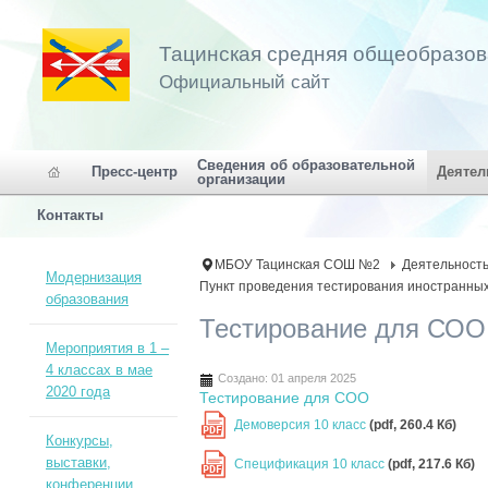
Тацинская средняя общеобразо
Официальный сайт
Сведения об образовательной
Пресс-центр
Деятел
организации
Контакты
МБОУ Тацинская СОШ №2
Деятельност
Модернизация
Пункт проведения тестирования иностранны
образования
Тестирование для СОО
Мероприятия в 1 –
4 классах в мае
Создано: 01 апреля 2025
2020 года
Тестирование для СОО
Демоверсия 10 класс
(pdf, 260.4 Кб)
PDF
Конкурсы,
выставки,
Спецификация 10 класс
(pdf, 217.6 Кб)
PDF
конференции,