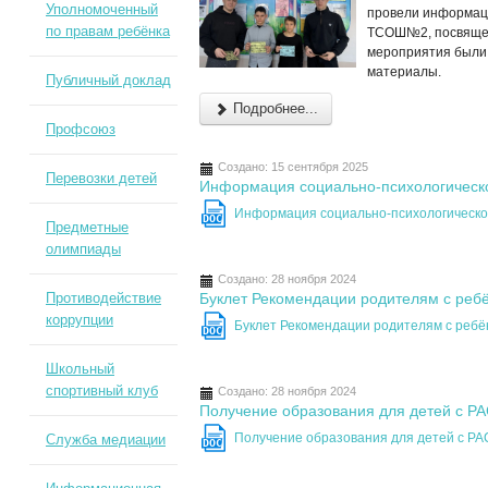
Уполномоченный
провели информац
по правам ребёнка
ТСОШ№2, посвящен
мероприятия были
материалы.
Публичный доклад
Подробнее...
Профсоюз
Создано: 15 сентября 2025
Перевозки детей
Информация социально-психологическо
Информация социально-психологическо
DOC
Предметные
олимпиады
Создано: 28 ноября 2024
Противодействие
Буклет Рекомендации родителям с реб
коррупции
Буклет Рекомендации родителям с реб
DOC
Школьный
спортивный клуб
Создано: 28 ноября 2024
Получение образования для детей с Р
Получение образования для детей с Р
Служба медиации
DOC