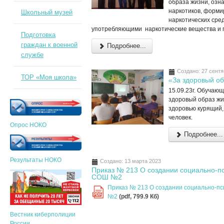
образа жизни, озн
наркотиков, форми
Школьный музей
наркотических сре
употребляющими наркотические вещества и 
Подготовка
граждан к военной
Подробнее...
службе
Создано: 27 сент
ТОР «Моя школа»
«За здоровый об
15.09.23г. Обучаю
здоровый образ жиз
здоровью курящий
человек.
Опрос НОКО
Подробнее...
Результаты НОКО
Создано: 13 марта 2023
Приказ № 213 О создании социально-п
СОШ №2
Приказ № 213 О создании социально-п
PDF
№2
(pdf, 799.9 Кб)
Вестник киберполиции
России