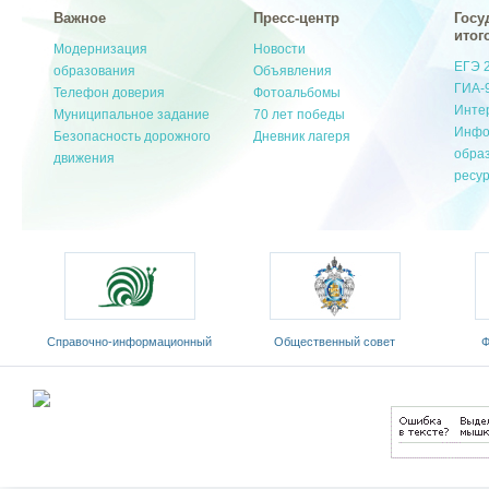
Важное
Пресс-центр
Госу
итог
Модернизация
Новости
ЕГЭ 
образования
Объявления
ГИА-
Телефон доверия
Фотоальбомы
Инте
Муниципальное задание
70 лет победы
Инфо
Безопасность дорожного
Дневник лагеря
обра
движения
ресу
ый
Общественный совет
Федеральный портал
Е
Министерства образования и
«Российское образование»
обр
науки РФ