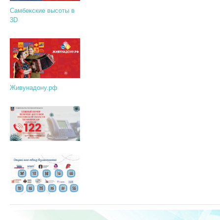
Самбекские высоты в
3D
Живунадону.рф