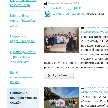
Информационная
Создано: 28 ноября 2024
безопасность
Социальная поддержка
Социальная поддержка
(docx, 17.1 Кб)
DOC
Юнармейский
отряд "Гвардейцы
Дона"
Создано: 06 октяб
Скажи наркотика
Поддержка
С целью антинарко
одаренных детей
2023г между 7-11 
проведен конкурс р
здоровый образ жиз
Противодействие
самое ценное в его
терроризму и
силами становится 
экстремизму
практичесуи, жизненно необходимо. Для ин
разработаны и изготовлены плакаты антинар
Штаб
Подробнее...
воспитательной
работы
Создано: 27 сент
«Мы против ПАВ
Социально-
15 сентября 2023 г
психологическая
«Мы против ПАВ!- 
служба
приобщить детей к