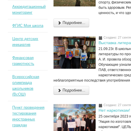
спорту, физически
Аккредитационный
быть здоровым. Реб
мониторинг
ценность, и что з
Подробнее...
ФГИС Моя школа
Создано: 27 сент
Центр детских
Выставка литер
инициатив
21.09.23г. В школ
литературы по пр
Финансовая
А. И. провела обз
грамотность
Обучающие узнали
ПАВ, ответственно
наркотических сре
Всероссийская
неблагоприятные последствия употребления 
олимпиада
школьников
Подробнее...
(ВсОШ)
Создано: 27 сент
Пункт проведения
Нет наркотикам!
тестирования
25 сентября 2023 г
иностранных
"Акция по изготов
граждан
наркотикам!". ЦЕЛ