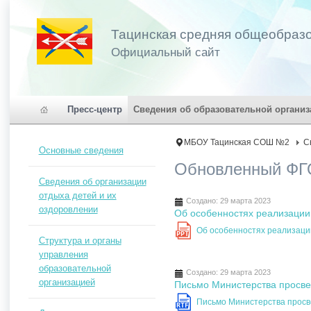
Тацинская средняя общеобраз
Официальный сайт
Пресс-центр
Сведения об образовательной организ
МБОУ Тацинская СОШ №2
С
Основные сведения
Обновленный Ф
Сведения об организации
отдыха детей и их
Создано: 29 марта 2023
оздоровлении
Об особенностях реализаци
Об особенностях реализац
PPT
Структура и органы
управления
образовательной
Создано: 29 марта 2023
организацией
Письмо Министерства просвещ
Письмо Министерства просве
RTF