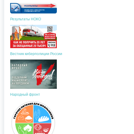
Результаты НОКО
Вестник киберполиции России
Народный фронт