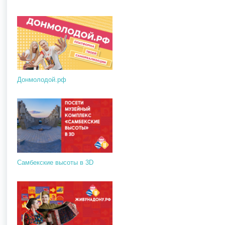
Донмолодой.рф
Самбекские высоты в 3D