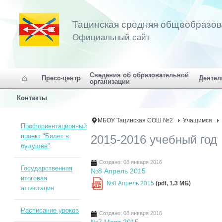
Тацинская средняя общеобразо
Официальный сайт
Сведения об образовательной
Пресс-центр
Деятел
организации
Контакты
МБОУ Тацинская СОШ №2
Учащимся
Профориентационный
проект "Билет в
2015-2016 учебный год
будущее"
Создано: 08 января 2016
Государственная
№8 Апрель 2015
итоговая
№8 Апрель 2015
(pdf, 1.3 MБ)
PDF
аттестация
Расписание уроков
Создано: 08 января 2016