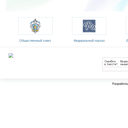
ый
Общественный совет
Федеральный портал
Е
Министерства образования и
«Российское образование»
обр
науки РФ
Разработк