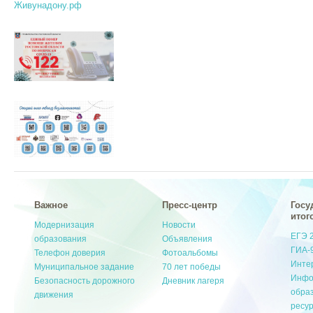
Живунадону.рф
Важное
Пресс-центр
Госу
итог
Модернизация
Новости
ЕГЭ 
образования
Объявления
ГИА-
Телефон доверия
Фотоальбомы
Инте
Муниципальное задание
70 лет победы
Инфо
Безопасность дорожного
Дневник лагеря
обра
движения
ресу