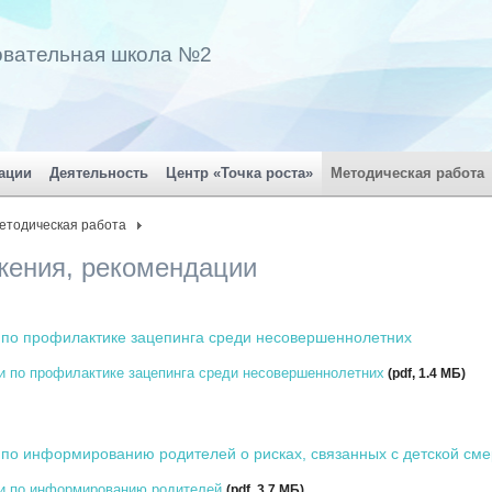
овательная школа №2
ации
Деятельность
Центр «Точка роста»
Методическая работа
етодическая работа
жения, рекомендации
по профилактике зацепинга среди несовершеннолетних
 по профилактике зацепинга среди несовершеннолетних
(pdf, 1.4 MБ)
по информированию родителей о рисках, связанных с детской см
и по информированию родителей
(pdf, 3.7 MБ)