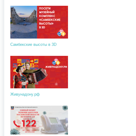
Самбекские высоты в 3D
Живунадону.рф