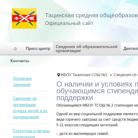
Тацинская средняя общеобразо
Официальный сайт
Сведения об образовательной
Пресс-центр
Деятел
организации
Контакты
МБОУ Тацинская СОШ №2
Сведения об 
Основные
О наличии и условиях 
сведения
обучающимся стипенди
поддержки
Сведения об
организации
Обучающимся МБОУ ТСОШ № 2 стипендии не
отдыха детей и их
Одной из мер социальной поддержки является
оздоровлении
виде горячего завтрака за счет средств бюд
5-11 классов следующих категорий:
Структура и органы
– дети из малоимущих семей;
управления