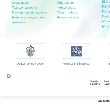
ЕГЭ 
образования
Объявления
ГИА-
Телефон доверия
Фотоальбомы
Инте
Муниципальное задание
70 лет победы
Инфо
Безопасность дорожного
Дневник лагеря
обра
движения
ресу
ый
Общественный совет
Федеральный портал
Е
Министерства образования и
«Российское образование»
обр
науки РФ
Разработк