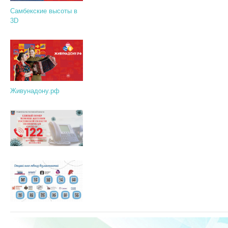
Самбекские высоты в
3D
Живунадону.рф