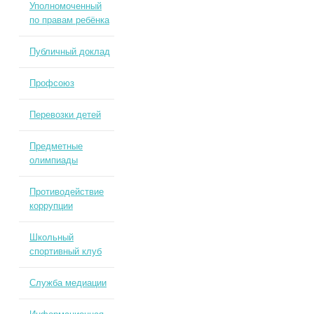
Уполномоченный
по правам ребёнка
Публичный доклад
Профсоюз
Перевозки детей
Предметные
олимпиады
Противодействие
коррупции
Школьный
спортивный клуб
Служба медиации