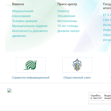
Важное
Пресс-центр
Госу
итог
Модернизация
Новости
ЕГЭ 
образования
Объявления
ГИА-
Телефон доверия
Фотоальбомы
Инте
Муниципальное задание
70 лет победы
Инфо
Безопасность дорожного
Дневник лагеря
обра
движения
ресу
Cправочно-информационный
Общественный совет
портал «Русский язык»
Министерства образования и
«Ро
оды
науки РФ